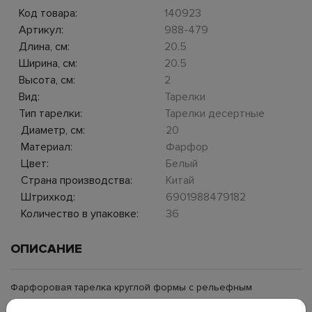
Код товара:
140923
Артикул:
988-479
Длина, см:
20.5
Ширина, см:
20.5
Высота, см:
2
Вид:
Тарелки
Тип тарелки:
Тарелки десертные
Диаметр, см:
20
Материал:
Фарфор
Цвет:
Белый
Страна производства:
Китай
Штрихкод:
6901988479182
Количество в упаковке:
36
ОПИСАНИЕ
Фарфоровая тарелка круглой формы с рельефным
орнаментом по краю. Край фигурный с декоративным узором