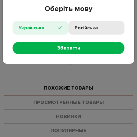
в классическом стиле. Центральная часть гладкая без
Оберіть мову
декора.
Размеры: D20,5×2 см
Українська
Російська
Материал: фарфор
Цвет: белый
Упаковка: белая картонная коробка
Зберегти
ОСТАВИТЬ ОТЗЫВ
ЗАДАТЬ ВОПРОС
ПОХОЖИЕ ТОВАРЫ
ПРОСМОТРЕННЫЕ ТОВАРЫ
НОВИНКИ
ПОПУЛЯРНЫЕ