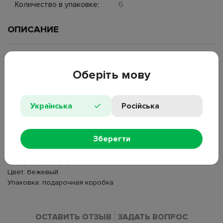
Количество в упаковке:
6
ОПИСАНИЕ
Элегантный чайный набор из фарфора выполнен в нежном
бежевом оттенке с изящным цветочным декором и
Оберіть мову
изображением бабочек. Поверхность блюдца украшена
подробным рисунком магнолий, что создает ощущение
легкости и природной гармонии. Чашки имеют плавную
Українська
Російська
форму и удобную ручку с золотыми декоративными
элементами. Набор идеально подходит для сервировки чая.
Зберегти
Объем чашки: 200 мл
Размеры блюдца: D14,7×2 см
Материал: фарфор
Цвет: бежевый
Упаковка: подарочная коробка
ОСТАВИТЬ ОТЗЫВ
ЗАДАТЬ ВОПРОС