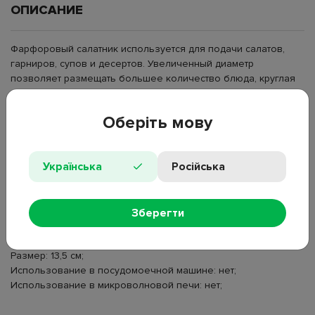
ОПИСАНИЕ
Фарфоровый салатник используется для подачи салатов,
гарниров, супов и десертов. Увеличенный диаметр
позволяет размещать большее количество блюда, круглая
форма упрощает подачу и перемешивание. Гладкая
поверхность не впитывает запахи и сохраняет внешний вид
Оберіть мову
при регулярном использовании. Нейтральный оттенок
подходит для разных вариантов сервировки и сочетаний с
посудой.
Українська
Російська
Тип: салатник;
Бренд: Limited Edition;
Серия: Aria Gold;
Зберегти
Материал: фарфор;
Форма: круглая;
Размер: 13,5 см;
Использование в посудомоечной машине: нет;
Использование в микроволновой печи: нет;