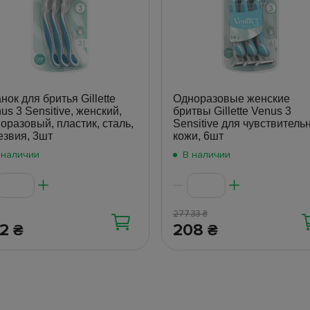
нок для бритья Gillette
Одноразовые женские
us 3 Sensitive, женский,
бритвы Gillette Venus 3
оразовый, пластик, сталь,
Sensitive для чувствитель
езвия, 3шт
кожи, 6шт
 наличии
В наличии
277.33
₴
82
208
₴
₴