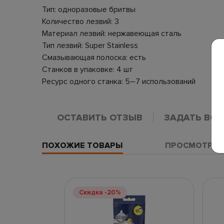
Тип: одноразовые бритвы
Количество лезвий: 3
Материал лезвий: нержавеющая сталь
Тип лезвий: Super Stainless
Смазывающая полоска: есть
Станков в упаковке: 4 шт
Ресурс одного станка: 5–7 использований
ОСТАВИТЬ ОТЗЫВ
ЗАДАТЬ ВО
ПОХОЖИЕ ТОВАРЫ
ПРОСМОТРЕН
Скидка -20%