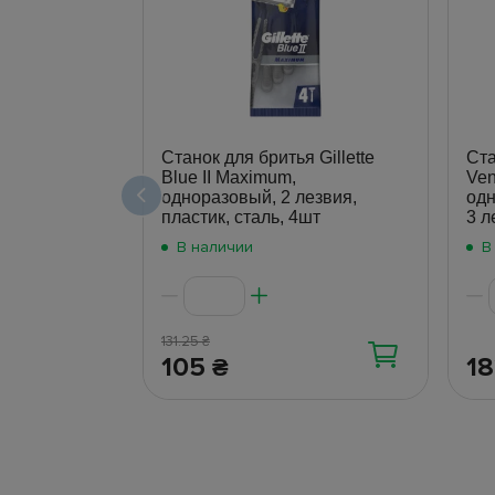
Станок для бритья Gillette
Ста
Blue II Maximum,
Ven
одноразовый, 2 лезвия,
одн
пластик, сталь, 4шт
3 л
В наличии
В
131.25
₴
105
1
₴