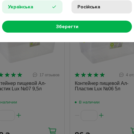
Українська
Російська
ит
Хит
Зберегти
17 отзывов
4 от
тейнер пищевой Ал-
Контейнер пищевой Ал-
стик Lux №07 9,5л
Пластик Lux №06 5л
 наличии
В наличии