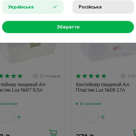
Українська
Російська
ит
Хит
Зберегти
17 отзывов
3 от
тейнер пищевой Ал-
Контейнер пищевой Ал-
стик Lux №07 9,5л
Пластик Lux №08 17л
 наличии
В наличии