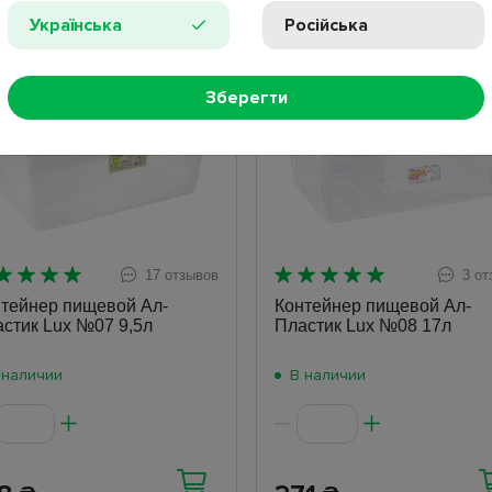
Українська
Російська
ит
Хит
Зберегти
17 отзывов
3 от
тейнер пищевой Ал-
Контейнер пищевой Ал-
стик Lux №07 9,5л
Пластик Lux №08 17л
 наличии
В наличии