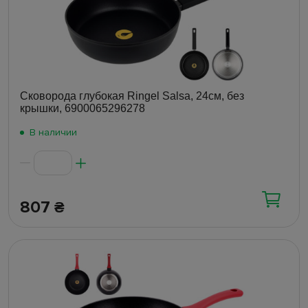
Сковорода глубокая Ringel Salsa, 24см, без
крышки, 6900065296278
В наличии
807
₴