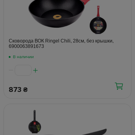
Сковорода ВОК Ringel Chili, 28см, без крышки,
6900063891673
В наличии
873
₴