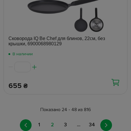
Сковорода IQ Be Chef для блинов, 22см, без
крышки, 6900068980129
В наличии
655
₴
Показано 24 - 48 из 816
1
2
3
...
34