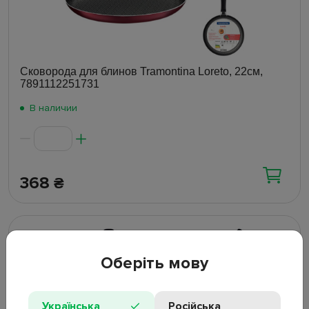
Сковорода для блинов Tramontina Loreto, 22см,
7891112251731
В наличии
368
₴
Оберіть мову
Українська
Російська