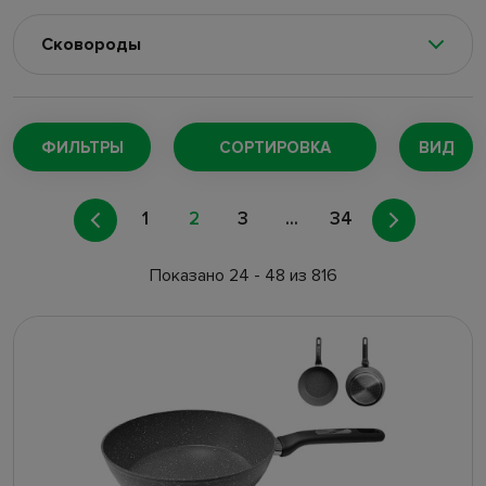
Сковороды
Домашнее производство
(1)
Молочники
(18)
ФИЛЬТРЫ
СОРТИРОВКА
ВИД
Скороварки, пароварки
(11)
1
2
3
...
34
Сотейники и ковши
(95)
Жаропрочная посуда
(272)
Показано 24 - 48 из 816
Кастрюли
(368)
Казаны и утятницы
(9)
Крышки и экраны
(93)
Чайники для плит
(76)
Турки, гейзерные кофеварки
(93)