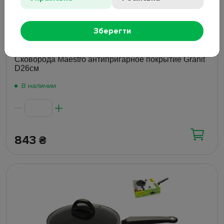
Зберегти
2 отзыва
Сковорода Maestro антипригарное покрытие Granit
D26см
В наличии
843
₴