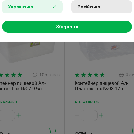
Українська
Російська
ит
Хит
Зберегти
17 отзывов
3 от
тейнер пищевой Ал-
Контейнер пищевой Ал-
стик Lux №07 9,5л
Пластик Lux №08 17л
 наличии
В наличии